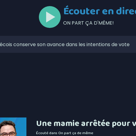
Écouter en dire
ON PART ÇA D'MÊME!
ébécois conserve son avance dans les intentions de vote
ns-fil 5G à Matane-sur-Mer
nent le début des séries de la division masculine de la
prendront à Saint-Ulric
u Pro-Am du East Coast Pro Tour ce 7 août
e porte-à-porte de l’Association du cancer de l’Est du
-Richelieu et Sayabec pour la lutte contre le cancer
Une mamie arrêtée pour v
nstruction: rappel de la vigilance sur les chantiers
Écouté dans
On part ça de même