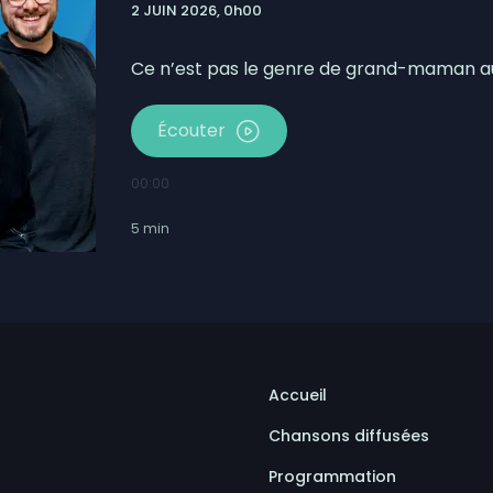
2 JUIN 2026, 0h00
llon réclament leurs biens
icité à Matane
Ce n’est pas le genre de grand-maman au
Écouter
00:00
5
min
Accueil
Chansons diffusées
Programmation