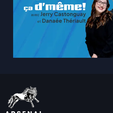
4 août 2026
|
Les expropriés du Parc Fori
4 août 2026
|
900 foyers sont sans électr