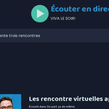
Écouter en dire
VIVA LE SOIR!
ente trois rencontres
lors de l’Opération nationale concertée en sécurité
t de la Ligue de balle de l’Est
zaines de feux de forêt en juillet au Québec
our la Société portuaire du Bas-Saint-Laurent et de la
mises en candidatures du Gala de l’Excellence
ébécois conserve son avance dans les intentions de vote
Les rencontre virtuelles 
ns-fil 5G à Matane-sur-Mer
Écouté dans
On part ça de même