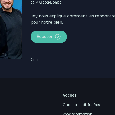
27 MAI 2026, 0h00
nent le début des séries de la division masculine de la
prendront à Saint-Ulric
Jey nous explique comment les rencontres
pour notre bien.
Écouter
00:00
5
min
Accueil
Chansons diffusées
Programmation