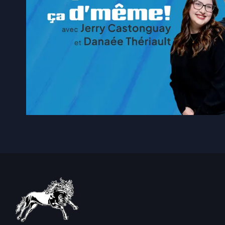
4 août 2026
|
Les expropriés du Parc Fori
4 août 2026
|
900 foyers sont sans électr