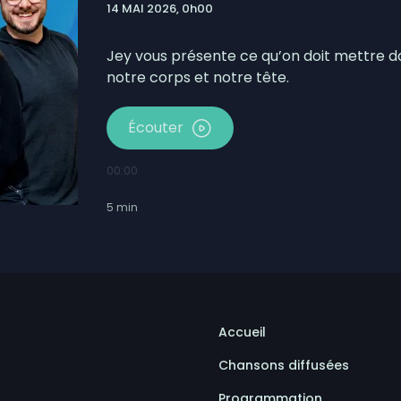
14 MAI 2026, 0h00
llon réclament leurs biens
icité à Matane
Jey vous présente ce qu’on doit mettre da
notre corps et notre tête.
Écouter
00:00
5
min
Accueil
Chansons diffusées
Programmation