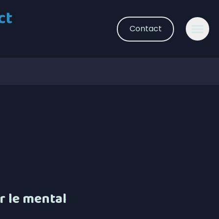
ct
Contact
r le mental