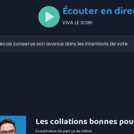
Écouter en dire
VIVA LE SOIR!
ébécois conserve son avance dans les intentions de vote
ns-fil 5G à Matane-sur-Mer
nent le début des séries de la division masculine de la
prendront à Saint-Ulric
u Pro-Am du East Coast Pro Tour ce 7 août
e porte-à-porte de l’Association du cancer de l’Est du
-Richelieu et Sayabec pour la lutte contre le cancer
Les collations bonnes pou
nstruction: rappel de la vigilance sur les chantiers
Écouté dans
On part ça de même