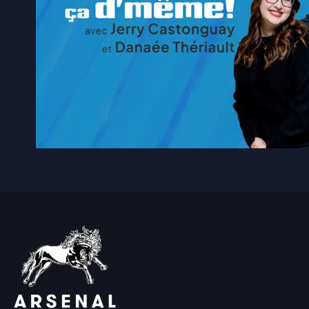
4 août 2026
|
Les expropriés du Parc Fori
4 août 2026
|
900 foyers sont sans électr