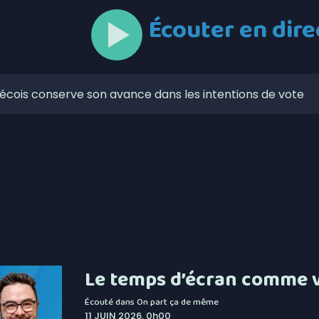
Écouter en dire
ébécois conserve son avance dans les intentions de vote
ns-fil 5G à Matane-sur-Mer
nent le début des séries de la division masculine de la
prendront à Saint-Ulric
u Pro-Am du East Coast Pro Tour ce 7 août
e porte-à-porte de l’Association du cancer de l’Est du
-Richelieu et Sayabec pour la lutte contre le cancer
Le temps d’écran comme v
nstruction: rappel de la vigilance sur les chantiers
Écouté dans
On part ça de même
11 JUIN 2026, 0h00