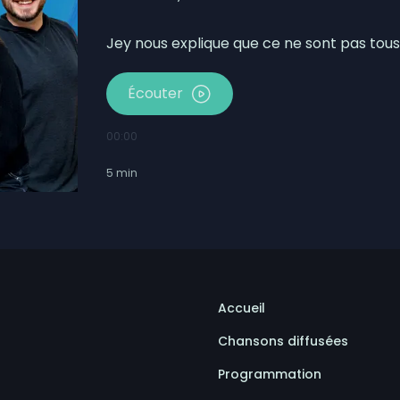
llon réclament leurs biens
icité à Matane
Jey nous explique que ce ne sont pas tous
Écouter
00:00
5
min
Accueil
Chansons diffusées
Programmation