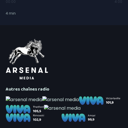
00:00
4:00
4
min
Autres chaînes radio