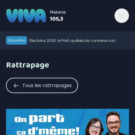
Nouvelles
Élections 2026: le Parti québécois conserve son
avance dans les intentions de vote
Rogers étend son réseau sans-fil 5G à Matane-sur-
Mer
Les Impressions Verreault mènent le début des séries
Rattrapage
de la division masculine de la Ligue de balle de L’Est
Les travaux d’asphaltage reprendront à Saint-Ulric
Modification de l’horaire du Pro-Am du East Coast Pro
Tour ce 7 août
Début de la 38e campagne de porte-à-porte de
Tous les rattrapages
l’Association du cancer de l’Est du Québec
Rouler entre Saint-Jean-sur-Richelieu et Sayabec
pour la lutte contre le cancer
Retour des vacances de la construction: rappel de la
vigilance sur les chantiers
Les expropriés du Parc Forillon réclament leurs biens
900 foyers sont sans électricité à Matane