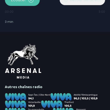
00:00
3:00
3
min
Autres chaînes radio