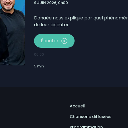
9 JUIN 2026, 0h00
nent le début des séries de la division masculine de la
prendront à Saint-Ulric
Danaée nous explique par quel phénomène
de leur discuter.
Écouter
00:00
5
min
Accueil
Chansons diffusées
Programmation