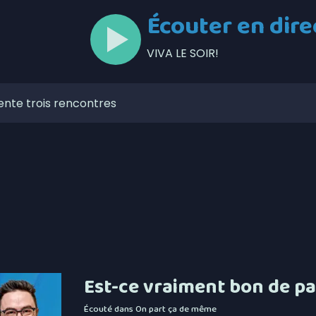
Écouter en dire
VIVA LE SOIR!
ente trois rencontres
lors de l’Opération nationale concertée en sécurité
t de la Ligue de balle de l’Est
zaines de feux de forêt en juillet au Québec
our la Société portuaire du Bas-Saint-Laurent et de la
mises en candidatures du Gala de l’Excellence
ébécois conserve son avance dans les intentions de vote
Est-ce vraiment bon de pa
ns-fil 5G à Matane-sur-Mer
Écouté dans
On part ça de même