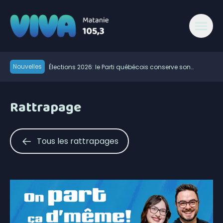
Nouvelles
Élections 2026: le Parti québécois conserve son
avance dans les intentions de vote
Rogers étend son réseau sans-fil 5G à Matane-sur-
Mer
Les Impressions Verreault mènent le début des séries
Rattrapage
de la division masculine de la Ligue de balle de L’Est
Les travaux d’asphaltage reprendront à Saint-Ulric
Modification de l’horaire du Pro-Am du East Coast Pro
Tour ce 7 août
Début de la 38e campagne de porte-à-porte de
Tous les rattrapages
l’Association du cancer de l’Est du Québec
Rouler entre Saint-Jean-sur-Richelieu et Sayabec
pour la lutte contre le cancer
Retour des vacances de la construction: rappel de la
vigilance sur les chantiers
Les expropriés du Parc Forillon réclament leurs biens
900 foyers sont sans électricité à Matane