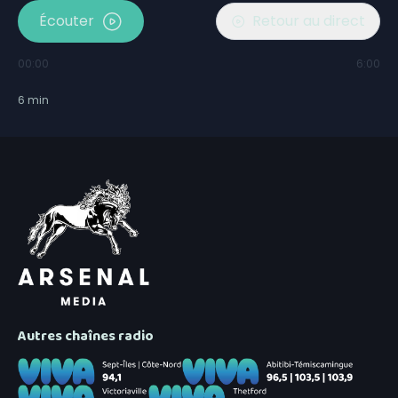
Écouter
Retour au direct
00:00
6:00
6
min
Autres chaînes radio