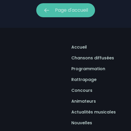
our la Société portuaire du Bas-Saint-Laurent et de la
Page d'accueil
mises en candidatures du Gala de l’Excellence
Accueil
Chansons diffusées
Programmation
Rattrapage
Concours
Animateurs
Actualités musicales
Nouvelles