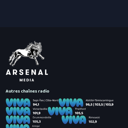
6 août 2026
|
Une croissance de revenus p
Gaspésie
6 août 2026
|
Prolongement du dépôt des 
Autres chaînes radio