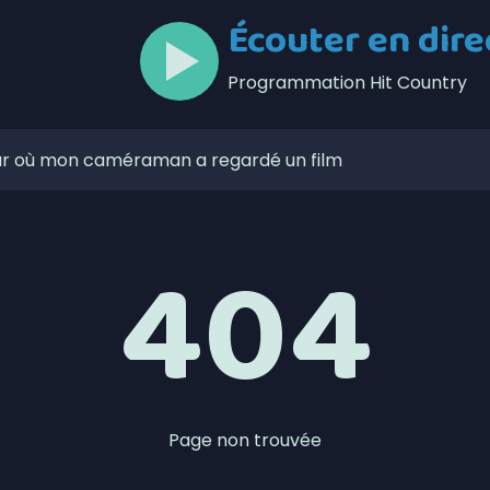
Écouter en dire
Programmation Hit Country
jour où mon caméraman a regardé un film
s le Bas-Saint-Laurent
404
 le marché public soit ouvert plus souvent
 porcs du Bas-Saint-Laurent
ente trois rencontres
lors de l’Opération nationale concertée en sécurité
t de la Ligue de balle de l’Est
Page non trouvée
zaines de feux de forêt en juillet au Québec